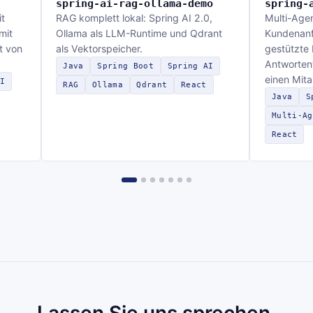
spring-ai-rag-ollama-demo
spring-
t
RAG komplett lokal: Spring AI 2.0,
Multi-Age
mit
Ollama als LLM-Runtime und Qdrant
Kundenanfr
t von
als Vektorspeicher.
gestützte
Antwortent
Java
Spring Boot
Spring AI
einen Mita
I
RAG
Ollama
Qdrant
React
Java
S
Multi-Ag
React
Lassen Sie uns sprechen.