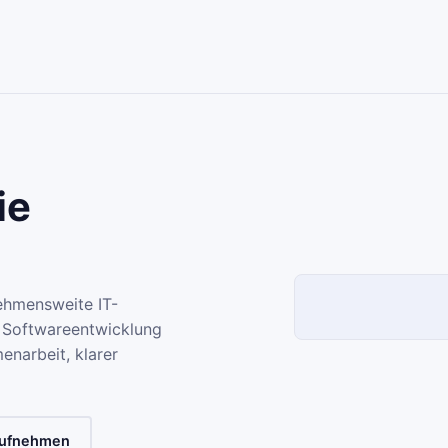
ie
nehmensweite IT-
 Softwareentwicklung
narbeit, klarer
aufnehmen