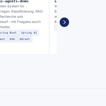
ai-agents-demo
spring-n8n-demo
nten-System für
Workflow-Automatisierung:
agen: Klassifizierung, RAG-
Bestellfreigabe per n8n und Slac
 Recherche und
angebunden an ein Spring-Boot-
wurf – mit Freigabe durch
Backend.
rbeiter.
Spring Boot
n8n
Slack
R
pring Boot
Spring AI
ent
RAG
Qdrant